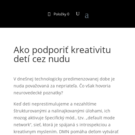
Položky 0
Ako podporiť kreativitu
detí cez nudu
V dnešnej technologicky predimenzovanej dobe je
nuda považovaná za nepriateľa. Čo však hovoria
neurovedecké poznatky?
Keď deti neprestimulujeme a nezahltíme
štrukturovanými a nalinajkovanými úlohami, ich
mozog aktivuje špecifický mód., tzv. „default mode
network“, sieť, ktorá je spájaná s introspekciou a
kreatívnym myslením. DMN pomáha deťom vytvárať