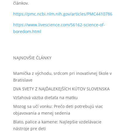
článkov.
https://pmc.ncbi.nlm.nih.gov/articles/PMC4410786
https://www.livescience.com/56162-science-of-
boredom.html
NAJNOVŠIE ČLÁNKY
Mamička z východu, srdcom pri inovatívnej škole v
Bratislave
DVA SVETY Z NAJĎALEKEJŠÍCH KÚTOV SLOVENSKA
Vzťahová väzba dieťaťa na matku
Mozog sa učí vonku: Prečo deti potrebujú viac
objavovania a menej sedenia
Blato, palice a kamene: Najlepšie vzdelávacie
nástroje pre deti