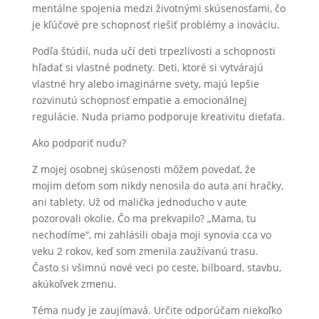
mentálne spojenia medzi životnými skúsenosťami, čo
je kľúčové pre schopnosť riešiť problémy a inováciu.
Podľa štúdií, nuda učí deti trpezlivosti a schopnosti
hľadať si vlastné podnety. Deti, ktoré si vytvárajú
vlastné hry alebo imaginárne svety, majú lepšie
rozvinutú schopnosť empatie a emocionálnej
regulácie. Nuda priamo podporuje kreativitu dieťaťa.
Ako podporiť nudu?
Z mojej osobnej skúsenosti môžem povedať, že
mojim deťom som nikdy nenosila do auta ani hračky,
ani tablety. Už od malička jednoducho v aute
pozorovali okolie. Čo ma prekvapilo? „Mama, tu
nechodíme“, mi zahlásili obaja moji synovia cca vo
veku 2 rokov, keď som zmenila zaužívanú trasu.
Často si všimnú nové veci po ceste, bilboard, stavbu,
akúkoľvek zmenu.
Téma nudy je zaujímavá. Určite odporúčam niekoľko